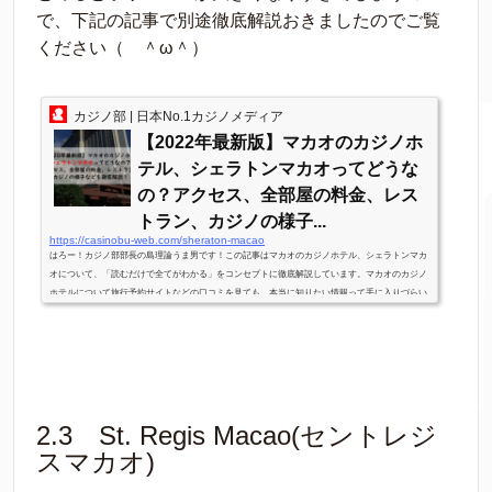
で、下記の記事で別途徹底解説おきましたのでご覧
ください（ ＾ω＾）
カジノ部 | 日本No.1カジノメディア
【2022年最新版】マカオのカジノホ
テル、シェラトンマカオってどうな
の？アクセス、全部屋の料金、レス
トラン、カジノの様子...
https://casinobu-web.com/sheraton-macao
はろー！カジノ部部長の島理論うま男です！この記事はマカオのカジノホテル、シェラトンマカ
オについて、「読むだけで全てがわかる」をコンセプトに徹底解説しています。マカオのカジノ
ホテルについて旅行予約サイトなどの口コミを見ても、本当に知りたい情報って手に入りづらい
ですよね。。。カジノ旅に出るときに気になる下記の内容について、実際に足を運んで手に入れ
た情報をもとにまとめておきました。「泊まる部屋はどのグレードが良いんだろう…」「宿泊料
金とかって実際どれくらいなんだろう？」「友達がここのホテル予約してく...
2.3 St. Regis Macao(セントレジ
スマカオ)