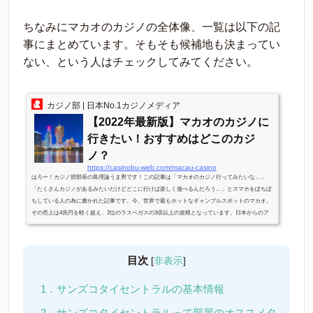
ちなみにマカオのカジノの全体像、一覧は以下の記
事にまとめています。そもそも候補地も決まってい
ない、という人はチェックしてみてください。
カジノ部 | 日本No.1カジノメディア
【2022年最新版】マカオのカジノに
行きたい！おすすめはどこのカジ
ノ？
https://casinobu-web.com/macau-casino
はろー！カジノ部部長の島理論うま男です！この記事は「マカオのカジノ行ってみたいな…」
「たくさんカジノがあるみたいだけどどこに行けば楽しく遊べるんだろう…」とスマホをぽちぽ
ちしている人の為に書かれた記事です。今、世界で最もホットなギャンブルスポットのマカオ。
その売上は4兆円を軽く超え、2位のラスベガスの3倍以上の規模となっています。日本からのア
クセスも飛行機で直行便が出ており、5時間少々で到着できます。カジノデビューを考えている
人には圧倒的おすすめエリアです。ですが、いざ行こうと思って調べてみるとネ...
目次
[
非表示
]
1．サンズコタイセントラルの基本情報
2．サンズコタイセントラルって部屋のオススメタ