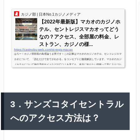
カジノ部 | 日本No.1カジノメディア
【2022年最新版】マカオのカジノホ
テル、セントレジスマカオってどう
なの？アクセス、全部屋の料金、レ
ストラン、カジノの様...
https://casinobu-web.com/st-regis-macao
はろー！カジノ部部長の島理論うま男です！この記事はマカオのカジノホテル、セントレジスマ
カオについて、「読むだけで全てがわかる」をコンセプトに徹底解説しています。マカオのカジ
ノホテルについて旅行予約サイトなどの口コミを見ても、本当に知りたい情報って手に入りづら
いですよね。。。カジノ旅に出るときに気になる下記の内容について、実際に足を運んで手に入
れた情報をもとにまとめておきました。「泊まる部屋はどのグレードが良いんだろう…」「宿泊
料金とかって実際どれくらいなんだろう？」「友達がここのホテル予約して...
3．サンズコタイセントラル
へのアクセス方法は？