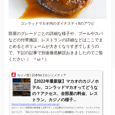
コンラッドマカオ内のダイナスティ8のアワビ
部屋のグレードごとの詳細な様子や、プールやスパ
などの付帯施設、レストランの詳細などはここでま
とめるとボリュームが大きくなりすぎてしまうの
で、下記の記事で別途徹底解説おきましたのでご覧
ください（ ＾ω＾）
カジノ部 | 日本No.1カジノメディア
【2022年最新版】マカオのカジノホ
テル、コンラッドマカオってどうな
の？アクセス、全部屋の料金、レス
トラン、カジノの様子...
https://casinobu-web.com/conrad-macao
はろー！カジノ部部長の島理論うま男です！この記事はマカオのカジノホテル、コンラッドマカ
オについて、「読むだけで全てがわかる」をコンセプトに徹底解説しています。マカオのカジノ